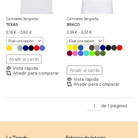
Camisetas Serigrafía
Camisetas Serigrafía
TEXAS
BRACO
Rango
Rango
2,18
€
-
3,80
€
2,69
€
-
6,53
€
de
de
precios:
precios:
desde
desde
2,18 €
2,69 €
hasta
hasta
Añadir al carrito
3,80 €
6,53 €
Vista rápida
Añadir al carrito
Añadir para comparar
Vista rápida
Añadir para comparar
de 1 páginas
La Tienda
Enlaces de Interés