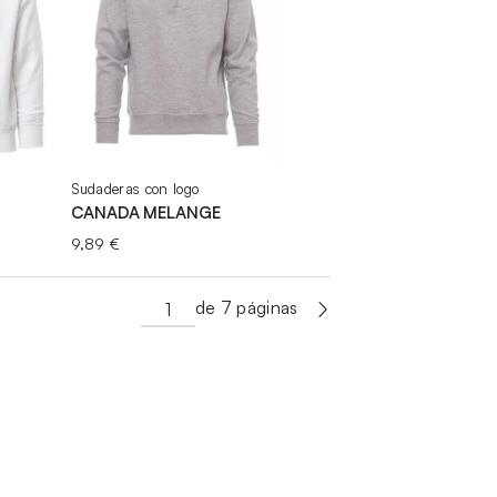
desde
9,15 €
hasta
12,69 €
Sudaderas con logo
CANADA MELANGE
9,89
€
de 7 páginas