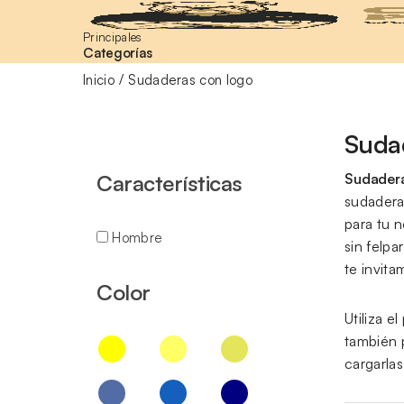
Principales
Categorías
Inicio
Sudaderas con logo
Suda
Características
Sudadera
sudadera
para tu 
Hombre
sin felp
te invit
Color
Utiliza e
también 
cargarlas 