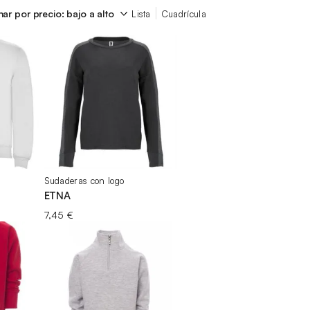
Lista
Cuadrícula
Sudaderas con logo
ETNA
ngo
7,45
€
cios:
de
6 €
ta
7 €