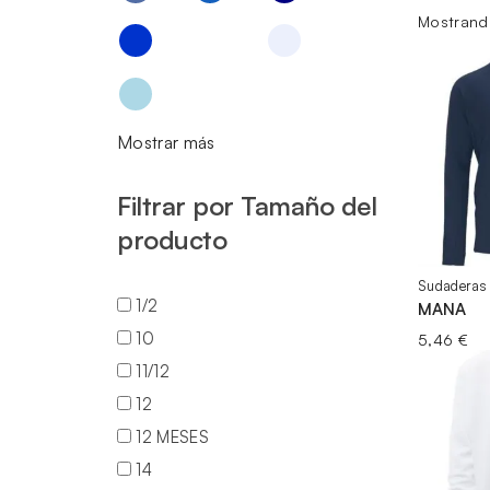
Ordenad
Mostrando
por
precio:
bajo
a
Mostrar más
alto
Filtrar por Tamaño del
producto
Sudaderas 
1/2
MANA
10
5,46
€
11/12
12
12 MESES
14