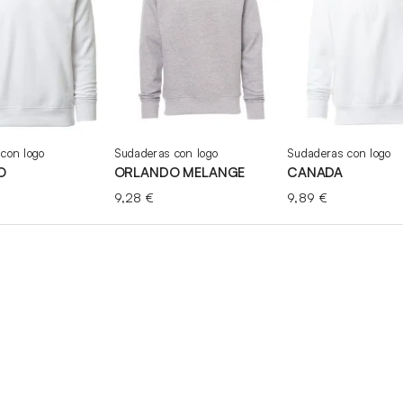
desde
8,43 €
hasta
9,85 €
con logo
Sudaderas con logo
Sudaderas con logo
O
ORLANDO MELANGE
CANADA
9,28
€
9,89
€