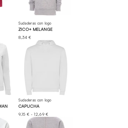
Sudaderas con logo
ZICO+ MELANGE
8,34
€
Sudaderas con logo
MAN
CAPUCHA
Rango
9,15
€
-
12,69
€
de
precios: