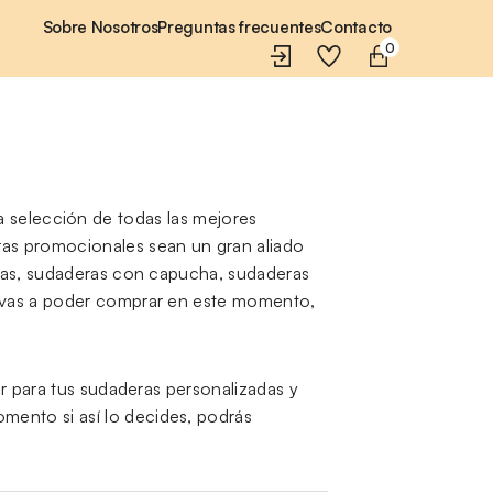
Sobre Nosotros
Preguntas frecuentes
Contacto
0
a selección de todas las mejores
ras promocionales sean un gran aliado
icas, sudaderas con capucha, sudaderas
e vas a poder comprar en este momento,
ar para tus sudaderas personalizadas y
ento si así lo decides, podrás