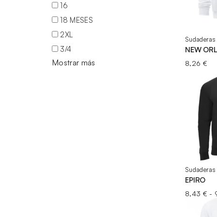
16
18 MESES
2XL
Sudaderas 
3/4
NEW OR
Mostrar más
8,26
€
Sudaderas 
EPIRO
8,43
€
-