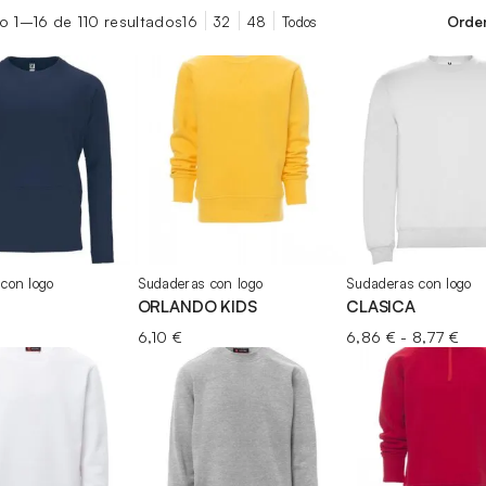
o
 1–16 de 110 resultados
16
32
48
Todos
con logo
Sudaderas con logo
Sudaderas con logo
ORLANDO KIDS
CLASICA
Ra
6,10
€
6,86
€
-
8,77
€
de
pre
des
6,8
has
8,7