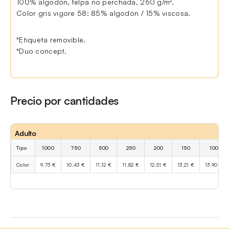
100% algodón, felpa no perchada, 260 g/m².
Color gris vigore 58: 85% algodón / 15% viscosa.
*Etiqueta removible.
*Duo concept.
Precio por cantidades
Adulto
Tipo
1000
750
500
250
200
150
100
Color
9,73 €
10,43 €
11,12 €
11,82 €
12,51 €
13,21 €
13,90 €