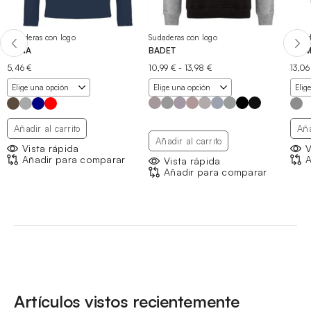
Sudaderas con logo
Sudaderas con logo
Sudad
MANA
BADET
MIAM
Rango
5,46
€
10,99
€
-
13,98
€
13,0
de
precios:
desde
10,99 €
hasta
Añadir al carrito
Aña
13,98 €
Añadir al carrito
Vista rápida
V
Añadir para comparar
A
Vista rápida
Añadir para comparar
Artículos vistos recientemente