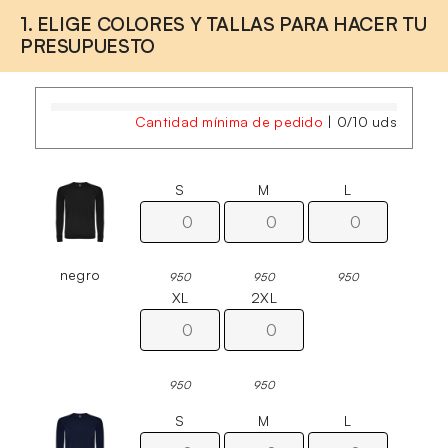
1. ELIGE COLORES Y TALLAS PARA HACER TU
PRESUPUESTO
Cantidad mínima de pedido
|
0
/
10
uds
S
M
L
negro
950
950
950
XL
2XL
950
950
S
M
L