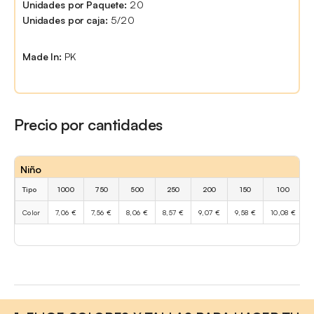
Unidades por Paquete:
20
Unidades por caja:
5/20
Made In:
PK
Precio por cantidades
Niño
Tipo
1000
750
500
250
200
150
100
Color
7,06 €
7,56 €
8,06 €
8,57 €
9,07 €
9,58 €
10,08 €
1