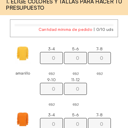
1. ELIGE COLORES Y TALLAS PARA HACER TU
PRESUPUESTO
Cantidad mínima de pedido
|
0
/
10
uds
3-4
5-6
7-8
amarillo
950
950
950
9-10
11-12
950
950
3-4
5-6
7-8