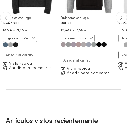
Sudaderas con logo
Sudaderas con logo
Sudad
MANASLU
BADET
VIN
Rango
Rango
19,19
€
-
21,09
€
10,99
€
-
13,98
€
16,2
de
de
precios:
precios:
desde
desde
19,19 €
10,99 €
hasta
hasta
Añadir al carrito
Aña
21,09 €
13,98 €
Añadir al carrito
Vista rápida
V
Añadir para comparar
A
Vista rápida
Añadir para comparar
Artículos vistos recientemente