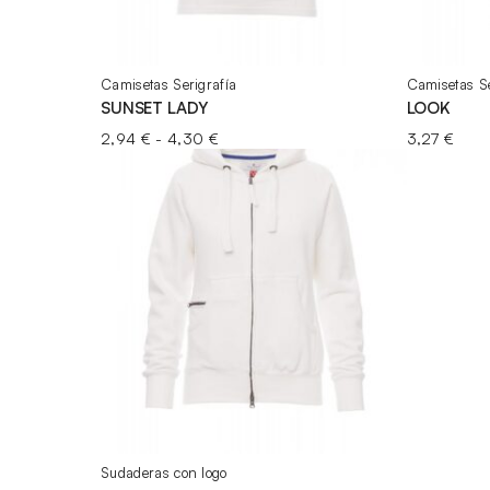
Camisetas Serigrafía
Camisetas Se
SUNSET LADY
LOOK
Rango
2,94
€
-
4,30
€
3,27
€
de
precios:
desde
2,94 €
hasta
4,30 €
Sudaderas con logo