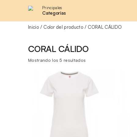
Principales
Categorías
Inicio
Color del producto
CORAL CÁLIDO
CORAL CÁLIDO
Ordenado
Mostrando los 5 resultados
por
precio:
bajo
a
alto