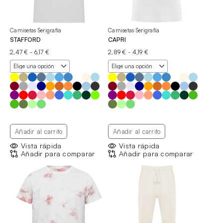
Camisetas Serigrafía
Camisetas Serigrafía
STAFFORD
CAPRI
Rango
Rango
2,47
€
-
6,17
€
2,89
€
-
4,19
€
de
de
precios:
precios:
desde
desde
2,47 €
2,89 €
hasta
hasta
6,17 €
4,19 €
Añadir al carrito
Añadir al carrito
Vista rápida
Vista rápida
Añadir para comparar
Añadir para comparar