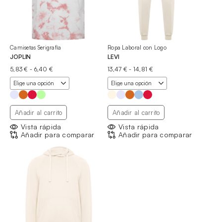
Camisetas Serigrafía
Ropa Laboral con Logo
JOPLIN
LEVI
Rango
Rango
5,83
€
-
6,40
€
13,47
€
-
14,81
€
de
de
precios:
precios:
desde
desde
5,83 €
13,47 €
hasta
hasta
Añadir al carrito
Añadir al carrito
6,40 €
14,81 €
Vista rápida
Vista rápida
Añadir para comparar
Añadir para comparar