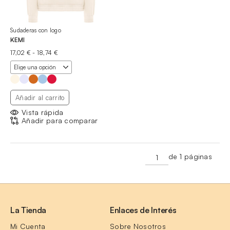
Sudaderas con logo
KEMI
Rango
17,02
€
-
18,74
€
de
precios:
desde
17,02 €
hasta
Añadir al carrito
18,74 €
Vista rápida
Añadir para comparar
de 1 páginas
La Tienda
Enlaces de Interés
Mi Cuenta
Sobre Nosotros