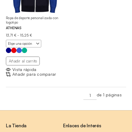
Ropa de deporte personalizada con
logotipo
ATHENAS
Rango
13,71
€
-
15,25
€
de
precios:
desde
13,71 €
hasta
Añadir al carrito
15,25 €
Vista rápida
Añadir para comparar
de 1 páginas
La Tienda
Enlaces de Interés