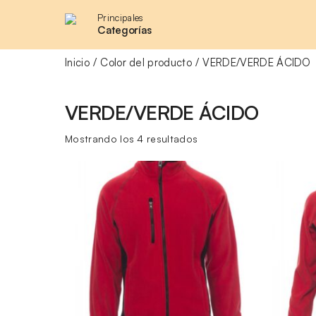
Principales
Categorías
Inicio
Color del producto
VERDE/VERDE ÁCIDO
VERDE/VERDE ÁCIDO
Ordenado
Mostrando los 4 resultados
por
precio:
bajo
a
alto