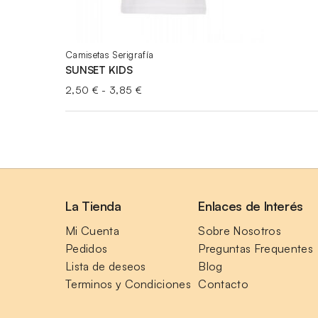
Camisetas Serigrafía
SUNSET KIDS
Rango
2,50
€
-
3,85
€
de
precios:
desde
2,50 €
hasta
3,85 €
La Tienda
Enlaces de Interés
Mi Cuenta
Sobre Nosotros
Pedidos
Preguntas Frequentes
Lista de deseos
Blog
Terminos y Condiciones
Contacto