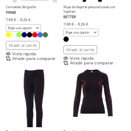
Camisetas Serigrafía
Ropa de deporte personalizada con
logotipo
PRIME
BETTER
Rango
7,88
€
-
8,26
€
de
Rango
7,88
€
-
8,26
€
precios:
de
desde
precios:
7,88 €
desde
hasta
7,88 €
Añadir al carrito
8,26 €
hasta
Añadir al carrito
8,26 €
Vista rápida
Vista rápida
Añadir para comparar
Añadir para comparar