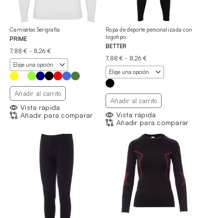
Camisetas Serigrafía
Ropa de deporte personalizada con
logotipo
PRIME
BETTER
Rango
7,88
€
-
8,26
€
de
Rango
7,88
€
-
8,26
€
precios:
de
desde
precios:
7,88 €
desde
hasta
7,88 €
Añadir al carrito
8,26 €
hasta
Añadir al carrito
8,26 €
Vista rápida
Vista rápida
Añadir para comparar
Añadir para comparar