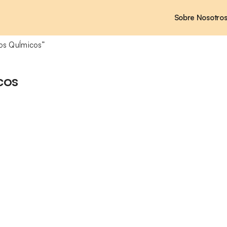
Sobre Nosotro
os QuÍmicos”
cos