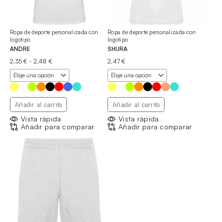
Ropa de deporte personalizada con
Ropa de deporte personalizada con
logotipo
logotipo
ANDRE
SHURA
Rango
2,35
€
-
2,48
€
2,47
€
de
precios:
desde
2,35 €
hasta
Añadir al carrito
Añadir al carrito
2,48 €
Vista rápida
Vista rápida
Añadir para comparar
Añadir para comparar