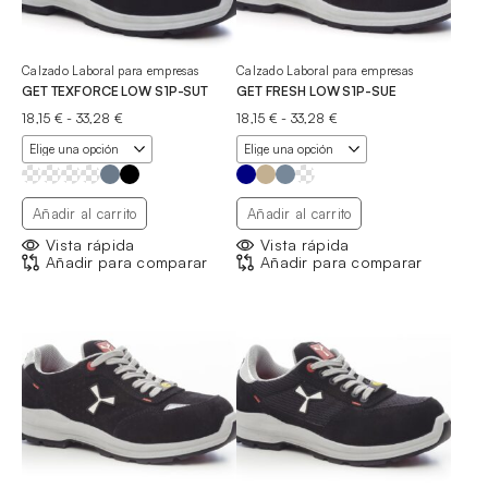
Calzado Laboral para empresas
Calzado Laboral para empresas
GET TEXFORCE LOW S1P-SUT
GET FRESH LOW S1P-SUE
Rango
Rango
18,15
€
-
33,28
€
18,15
€
-
33,28
€
de
de
precios:
precios:
desde
desde
18,15 €
18,15 €
hasta
hasta
Añadir al carrito
Añadir al carrito
33,28 €
33,28 €
Vista rápida
Vista rápida
Añadir para comparar
Añadir para comparar