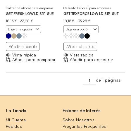
Calzado Laboral para empresas
Calzado Laboral para empresas
GET FRESH LOW LD S1P-SUE
GET TEXFORCE LOW LD S1P-SUT
Rango
Rango
18,15
€
-
33,28
€
18,15
€
-
33,28
€
de
de
precios:
precios:
desde
desde
18,15 €
18,15 €
hasta
hasta
Añadir al carrito
Añadir al carrito
33,28 €
33,28 €
Vista rápida
Vista rápida
Añadir para comparar
Añadir para comparar
de 1 páginas
La Tienda
Enlaces de Interés
Mi Cuenta
Sobre Nosotros
Pedidos
Preguntas Frequentes