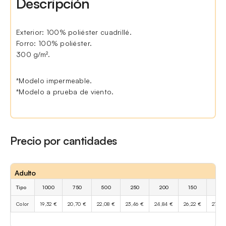
Descripción
Exterior: 100% poliéster cuadrillé.
Forro: 100% poliéster.
300 g/m².
*Modelo impermeable.
*Modelo a prueba de viento.
Precio por cantidades
Adulto
Tipo
1000
750
500
250
200
150
100
Color
19,32 €
20,70 €
22,08 €
23,46 €
24,84 €
26,22 €
27,60