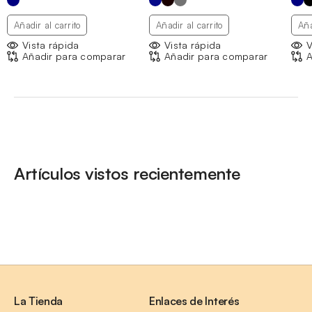
Añadir al carrito
Añadir al carrito
Aña
Vista rápida
Vista rápida
V
Añadir para comparar
Añadir para comparar
A
Artículos vistos recientemente
La Tienda
Enlaces de Interés