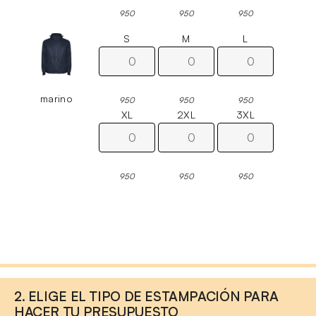
950
950
950
S
M
L
marino
950
950
950
XL
2XL
3XL
950
950
950
2. ELIGE EL TIPO DE ESTAMPACIÓN PARA
HACER TU PRESUPUESTO