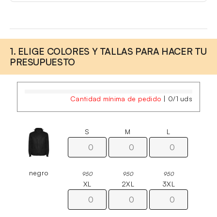
1. ELIGE COLORES Y TALLAS PARA HACER TU
PRESUPUESTO
Cantidad mínima de pedido
|
0
/
1
uds
S
M
L
negro
950
950
950
XL
2XL
3XL