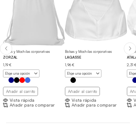
Bolsas y Mochilas corporativas
Bolsas y Mochilas corporativas
Bolsa
ZORZAL
LAGASSE
ATAL
1,19
€
1,96
€
2,31
Añadir al carrito
Añadir al carrito
Aña
Vista rápida
Vista rápida
V
Añadir para comparar
Añadir para comparar
A