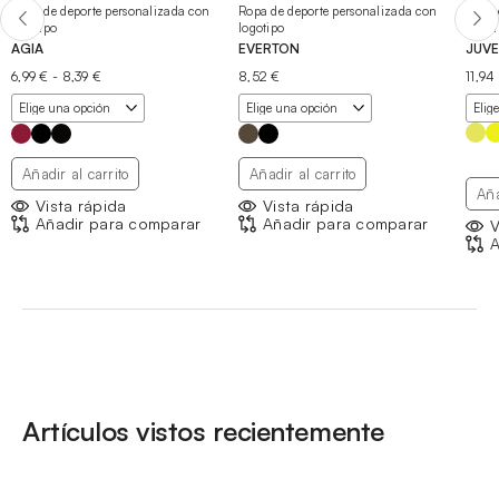
Ropa de deporte personalizada con
Ropa de deporte personalizada con
Ropa 
logotipo
logotipo
logot
AGIA
EVERTON
JUVE
Rango
6,99
€
-
8,39
€
8,52
€
11,94
de
precios:
desde
6,99 €
hasta
Añadir al carrito
Añadir al carrito
8,39 €
Aña
Vista rápida
Vista rápida
Añadir para comparar
Añadir para comparar
V
A
Artículos vistos recientemente