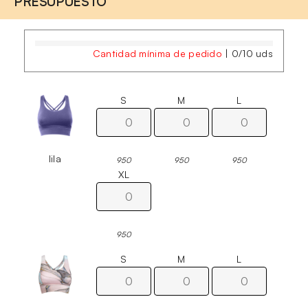
PRESUPUESTO
Cantidad mínima de pedido
|
0
/
10
uds
S
M
L
lila
950
950
950
XL
950
S
M
L