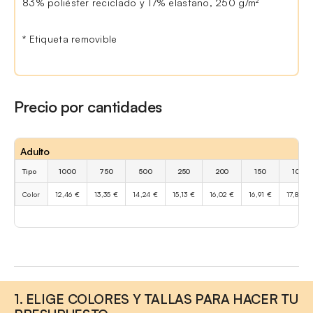
83% poliéster reciclado y 17% elastano, 250 g/m²
* Etiqueta removible
Precio por cantidades
Adulto
Tipo
1000
750
500
250
200
150
100
Color
12,46 €
13,35 €
14,24 €
15,13 €
16,02 €
16,91 €
17,80 €
1. ELIGE COLORES Y TALLAS PARA HACER TU