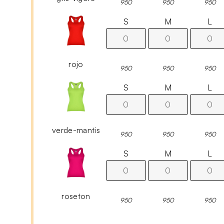
950
950
950
S
M
L
rojo
950
950
950
S
M
L
verde-mantis
950
950
950
S
M
L
roseton
950
950
950