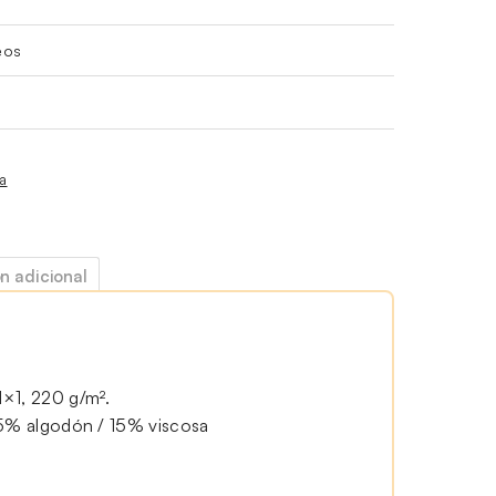
eos
ía
n adicional
×1, 220 g/m².
85% algodón / 15% viscosa