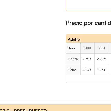
Precio por canti
Adulto
Tipo
1000
750
Blanco
2,59 €
2,78 €
Color
2,73 €
2,93 €
CER TU PRESUPUESTO