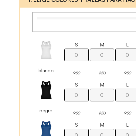
S
M
L
blanco
950
950
950
S
M
L
negro
950
950
950
S
M
L