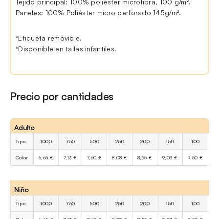
Tejido principal: 100% poliéster microfibra, 100 g/m².
Paneles: 100% Poliéster micro perforado 145g/m².
*Etiqueta removible.
*Disponible en tallas infantiles.
Precio por cantidades
Adulto
Tipo
1000
750
500
250
200
150
100
Color
6,65 €
7,13 €
7,60 €
8,08 €
8,55 €
9,03 €
9,50 €
10
Niño
Tipo
1000
750
500
250
200
150
100