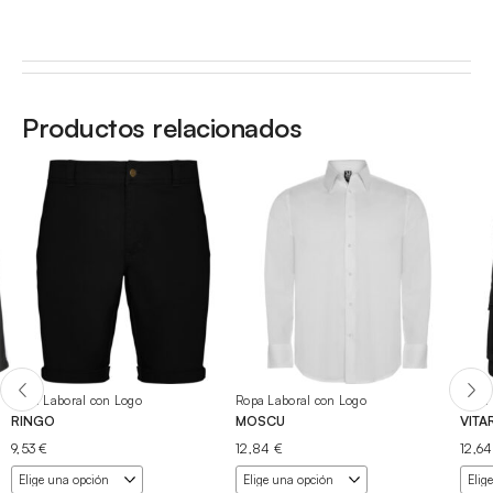
Productos relacionados
Ropa Laboral con Logo
Ropa Laboral con Logo
Ropa 
RINGO
MOSCU
VITA
9,53
€
12,84
€
12,6