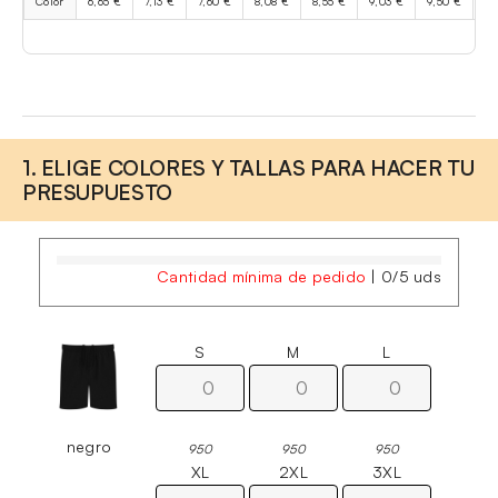
Color
6,65 €
7,13 €
7,60 €
8,08 €
8,55 €
9,03 €
9,50 €
10
1. ELIGE COLORES Y TALLAS PARA HACER TU
PRESUPUESTO
Cantidad mínima de pedido
|
0
/
5
uds
S
M
L
negro
950
950
950
XL
2XL
3XL