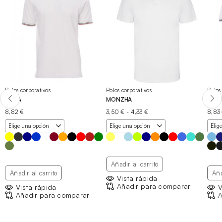
Polos corporativos
Polos corporativos
Polos
ITALIA
MONZHA
SKIP
Rango
8,82
€
3,50
€
-
4,33
€
8,83
de
precios:
desde
3,50 €
hasta
4,33 €
Añadir al carrito
Añadir al carrito
Aña
Vista rápida
Añadir para comparar
Vista rápida
V
Añadir para comparar
A