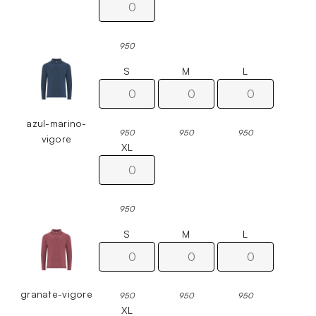
950
S
M
L
azul-marino-
950
950
950
vigore
XL
950
S
M
L
granate-vigore
950
950
950
XL