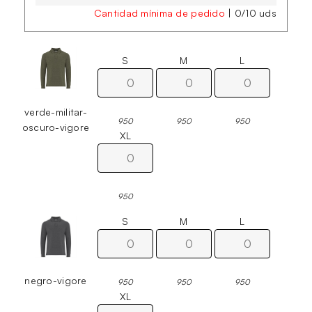
Cantidad mínima de pedido
|
0
/
10
uds
S
M
L
verde-militar-
950
950
950
oscuro-vigore
XL
950
S
M
L
negro-vigore
950
950
950
XL