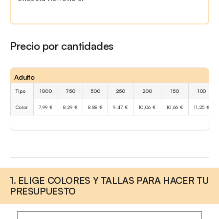
Precio por cantidades
Adulto
Tipo
1000
750
500
250
200
150
100
Color
7,99 €
8,29 €
8,88 €
9,47 €
10,06 €
10,66 €
11,25 €
1. ELIGE COLORES Y TALLAS PARA HACER TU
PRESUPUESTO