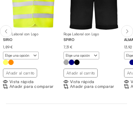
Ropa Laboral con Logo
Ropa Laboral con Logo
Ropa 
SIRIO
SPIRO
ALM
1,89
€
7,31
€
13,9
Añadir al carrito
Añadir al carrito
Aña
Vista rápida
Vista rápida
V
Añadir para comparar
Añadir para comparar
A