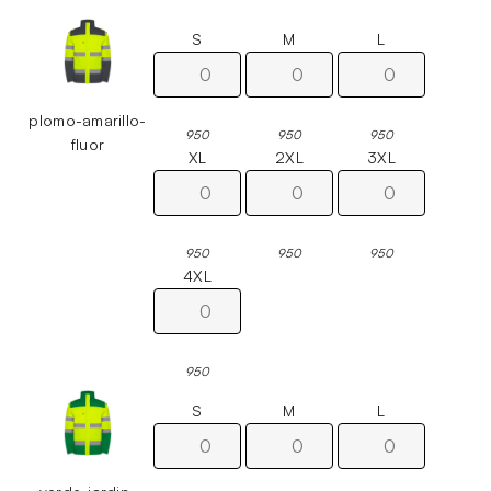
S
M
L
plomo-amarillo-
950
950
950
fluor
XL
2XL
3XL
950
950
950
4XL
950
S
M
L