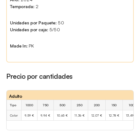
Temporada:
2
Unidades por Paquete:
50
Unidades por caja:
5/50
Made In:
PK
Precio por cantidades
Adulto
Tipo
1000
750
500
250
200
150
100
Color
9,59 €
9,94 €
10,65 €
11,36 €
12,07 €
12,78 €
13,49 €