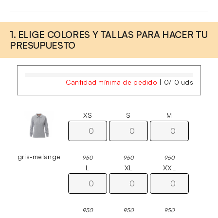
1. ELIGE COLORES Y TALLAS PARA HACER TU
PRESUPUESTO
Cantidad mínima de pedido
|
0
/
10
uds
XS
S
M
gris-melange
950
950
950
L
XL
XXL
950
950
950