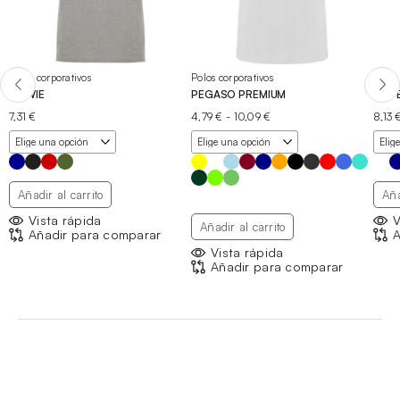
Polos corporativos
Polos corporativos
Polos
BOWIE
PEGASO PREMIUM
ROVE
Rango
7,31
€
4,79
€
-
10,09
€
8,13
de
precios:
desde
4,79 €
hasta
Añadir al carrito
Aña
10,09 €
Vista rápida
V
Añadir al carrito
Añadir para comparar
A
Vista rápida
Añadir para comparar