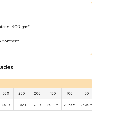
stano, 300 g/m²
a contraste
dades
500
250
200
150
100
50
25
17,52 €
18,62 €
19,71 €
20,81 €
21,90 €
25,30 €
28,75 €