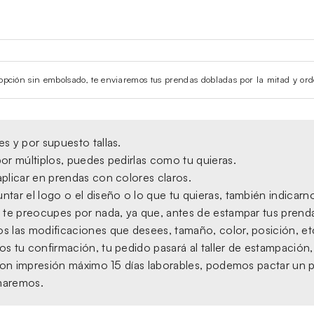
la opción sin embolsado, te enviaremos tus prendas dobladas por la mitad y ord
s y por supuesto tallas.
or múltiplos, puedes pedirlas como tu quieras.
plicar en prendas con colores claros.
tar el logo o el diseño o lo que tu quieras, también indicarno
 te preocupes por nada, ya que, antes de estampar tus prendas,
s las modificaciones que desees, tamaño, color, posición, et
s tu confirmación, tu pedido pasará al taller de estampación
, con impresión máximo 15 días laborables, podemos pactar un 
amaremos.