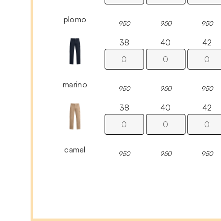
plomo
950
950
950
38
40
42
marino
950
950
950
38
40
42
camel
950
950
950