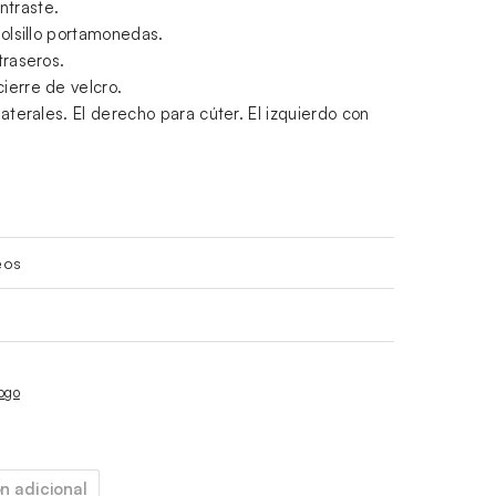
ntraste.
 bolsillo portamonedas.
traseros.
cierre de velcro.
 laterales. El derecho para cúter. El izquierdo con
eos
ogo
n adicional