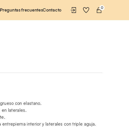
0
s
Preguntas frecuentes
Contacto
grueso con elastano.
a en laterales.
te.
 entrepierna interior y laterales con triple aguja.