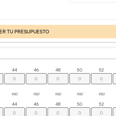
CER TU PRESUPUESTO
44
46
48
50
52
950
950
950
950
950
44
46
48
50
52