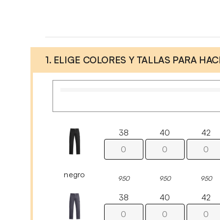
1. ELIGE COLORES Y TALLAS PARA HA
38
40
42
negro
950
950
950
38
40
42