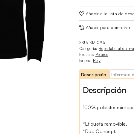
Añadir a la lista de des
Añadir para comparar
SKU:
SM1096
Categoría:
Ropa laboral de inv
Etiqueta:
Polares
Brand:
Roly
Descripción
Informació
Descripción
100% poliéster micropo
*Etiqueta removible.
*Duo Concept.