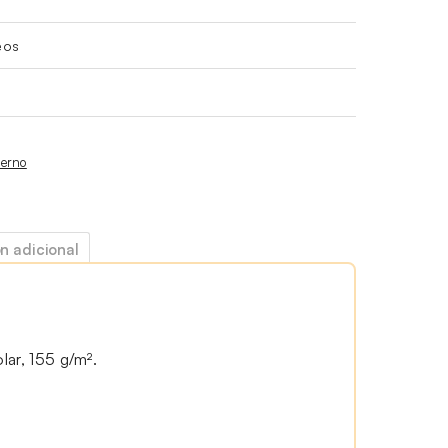
eos
ierno
n adicional
lar, 155 g/m².