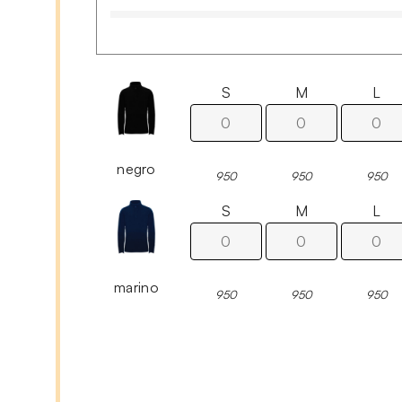
S
M
L
negro
950
950
950
S
M
L
marino
950
950
950