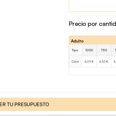
Precio por canti
Adulto
Tipo
1000
750
Color
6,09 €
6,53 €
6
CER TU PRESUPUESTO