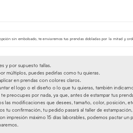
la opción sin embolsado, te enviaremos tus prendas dobladas por la mitad y ord
s y por supuesto tallas.
or múltiplos, puedes pedirlas como tu quieras.
plicar en prendas con colores claros.
tar el logo o el diseño o lo que tu quieras, también indicarno
 te preocupes por nada, ya que, antes de estampar tus prendas,
s las modificaciones que desees, tamaño, color, posición, et
s tu confirmación, tu pedido pasará al taller de estampación
, con impresión máximo 15 días laborables, podemos pactar un 
amaremos.