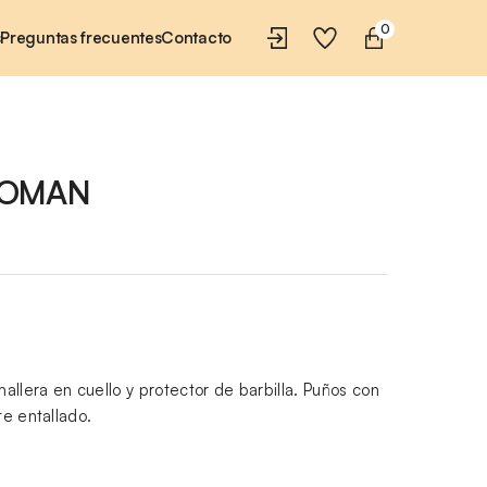
0
s
Preguntas frecuentes
Contacto
WOMAN
llera en cuello y protector de barbilla. Puños con
te entallado.