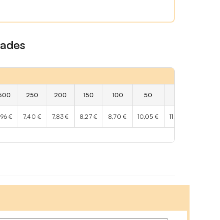
dades
500
250
200
150
100
50
25
,96 €
7,40 €
7,83 €
8,27 €
8,70 €
10,05 €
11,43 €