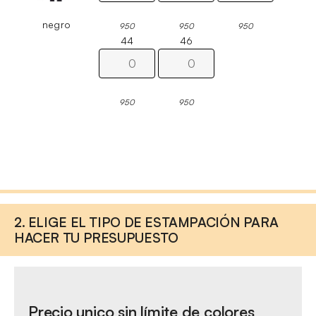
negro
950
950
950
44
46
950
950
2. ELIGE EL TIPO DE ESTAMPACIÓN PARA
HACER TU PRESUPUESTO
Precio unico sin límite de colores