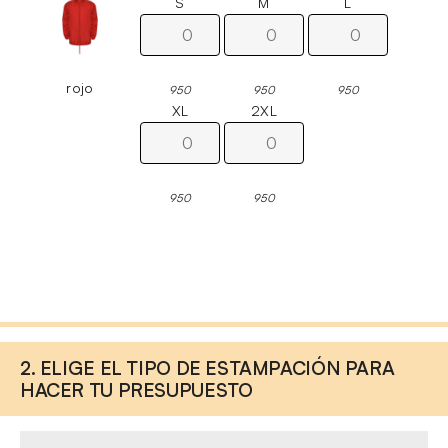
S
M
L
rojo
950
950
950
XL
2XL
950
950
2. ELIGE EL TIPO DE ESTAMPACIÓN PARA
HACER TU PRESUPUESTO