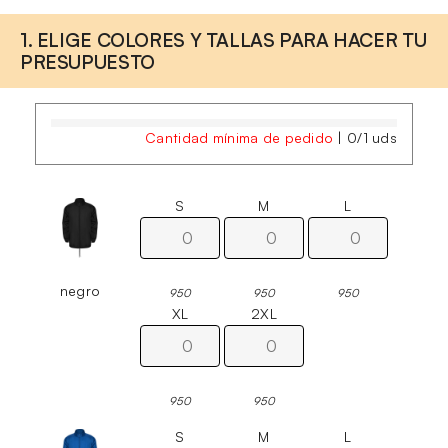
1. ELIGE COLORES Y TALLAS PARA HACER TU
PRESUPUESTO
Cantidad mínima de pedido
|
0
/
1
uds
S
M
L
negro
950
950
950
XL
2XL
950
950
S
M
L