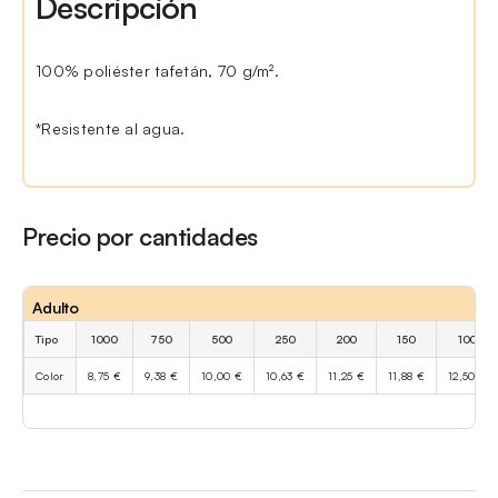
Descripción
100% poliéster tafetán, 70 g/m².
*Resistente al agua.
Precio por cantidades
Adulto
Tipo
1000
750
500
250
200
150
100
Color
8,75 €
9,38 €
10,00 €
10,63 €
11,25 €
11,88 €
12,50 €