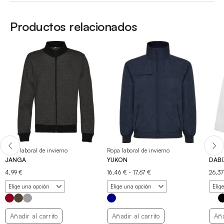
Productos relacionados
Ropa laboral de invierno
Ropa laboral de invierno
Ropa 
JANGA
YUKON
DABI
Rango
4,99
€
16,46
€
-
17,67
€
26,3
de
precios:
desde
16,46 €
hasta
Añadir al carrito
Añadir al carrito
Aña
17,67 €