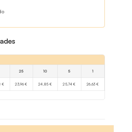
ado
dades
25
10
5
1
8 €
23,96 €
24,85 €
25,74 €
26,63 €