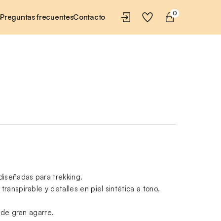
0
s
Preguntas frecuentes
Contacto
diseñadas para trekking.
ranspirable y detalles en piel sintética a tono.
a de gran agarre.