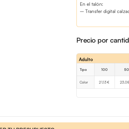
En el talón:
– Transfer digital calz
Precio por canti
Adulto
Tipo
100
50
Color
21,13 €
23,0