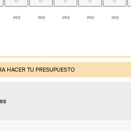
995
995
995
995
995
ARA HACER TU PRESUPUESTO
res