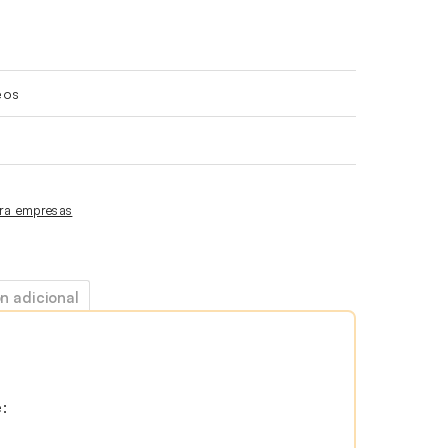
eos
ara empresas
n adicional
: