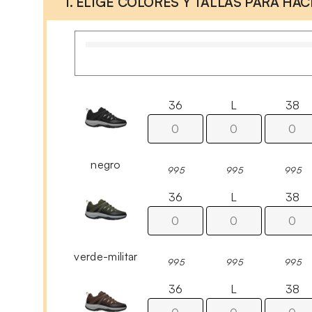
1. ELIGE COLORES Y TALLAS PARA HA
36
L
38
negro
995
995
995
36
L
38
verde-militar
995
995
995
36
L
38