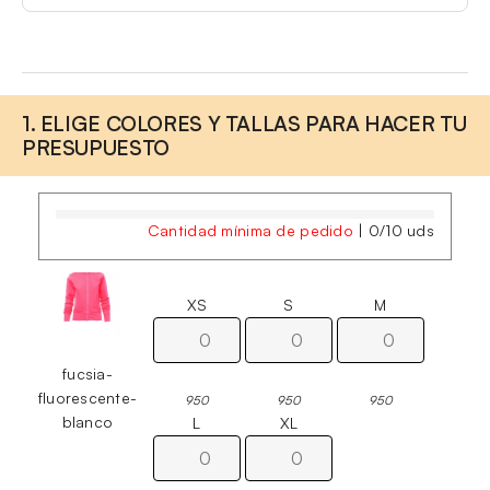
1. ELIGE COLORES Y TALLAS PARA HACER TU
PRESUPUESTO
Cantidad mínima de pedido
|
0
/
10
uds
XS
S
M
fucsia-
fluorescente-
950
950
950
blanco
L
XL