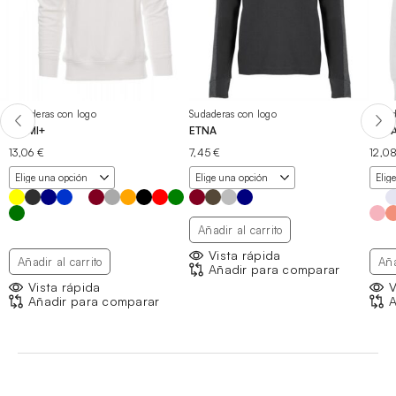
Sudaderas con logo
Sudaderas con logo
Sudad
MIAMI+
ETNA
URB
13,06
€
7,45
€
12,0
Añadir al carrito
Vista rápida
Añadir al carrito
Aña
Añadir para comparar
Vista rápida
V
Añadir para comparar
A