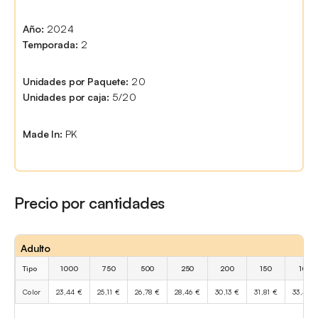
Año:
2024
Temporada:
2
Unidades por Paquete:
20
Unidades por caja:
5/20
Made In:
PK
Precio por cantidades
Adulto
Tipo
1000
750
500
250
200
150
100
Color
23,44 €
25,11 €
26,78 €
28,46 €
30,13 €
31,81 €
33,48 €