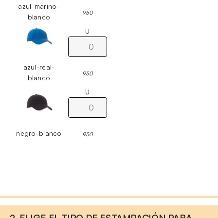
azul-marino-
950
blanco
U
azul-real-
950
blanco
U
negro-blanco
950
2. ELIGE EL TIPO DE ESTAMPACIÓN PARA