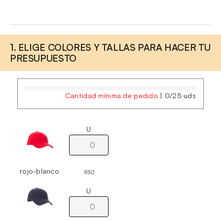
1. ELIGE COLORES Y TALLAS PARA HACER TU
PRESUPUESTO
Cantidad mínima de pedido
|
0
/
25
uds
U
rojo-blanco
950
U