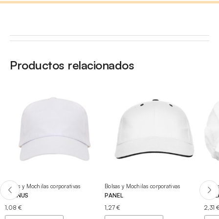
Productos relacionados
Bolsas y Mochilas corporativas
Bolsas y Mochilas corporativas
Bolsa
URANUS
PANEL
ATAL
1,08
€
1,27
€
2,31