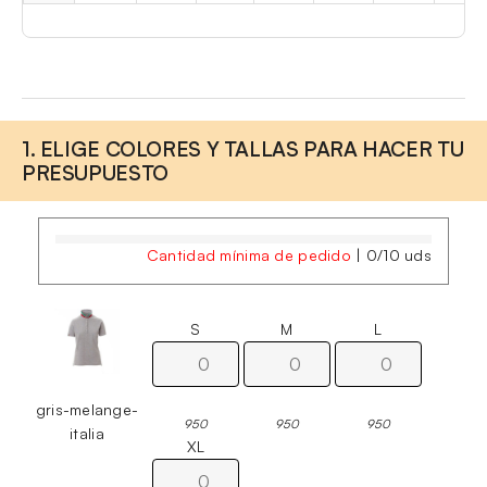
1. ELIGE COLORES Y TALLAS PARA HACER TU
PRESUPUESTO
Cantidad mínima de pedido
|
0
/
10
uds
S
M
L
gris-melange-
950
950
950
italia
XL