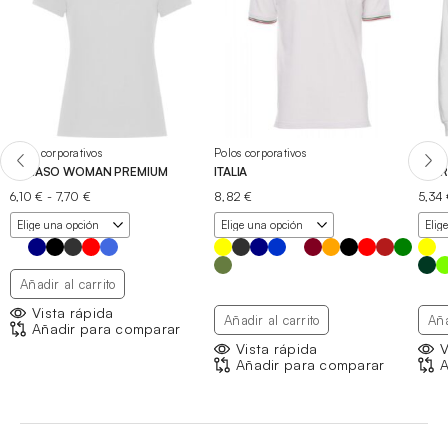
Polos corporativos
Polos corporativos
Polos
PEGASO WOMAN PREMIUM
ITALIA
ESTR
Rango
6,10
€
-
7,70
€
8,82
€
5,34
de
precios:
desde
6,10 €
hasta
Añadir al carrito
7,70 €
Vista rápida
Añadir al carrito
Aña
Añadir para comparar
Vista rápida
V
Añadir para comparar
A