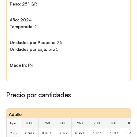
Peso:
251 GR
Año:
2024
Temporada:
2
Unidades por Paquete:
25
Unidades por caja:
5/25
Made In:
PK
Precio por cantidades
Adulto
Tipo
1000
750
500
250
200
150
100
Color
10,94 €
11,34 €
12,15 €
12,96 €
13,77 €
14,58 €
15,39 €