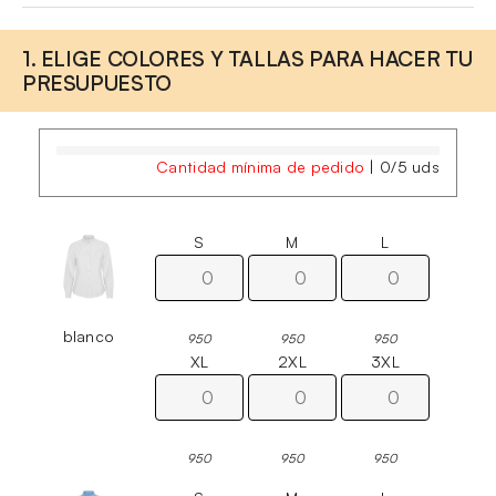
1. ELIGE COLORES Y TALLAS PARA HACER TU
PRESUPUESTO
Cantidad mínima de pedido
|
0
/
5
uds
S
M
L
blanco
950
950
950
XL
2XL
3XL
950
950
950