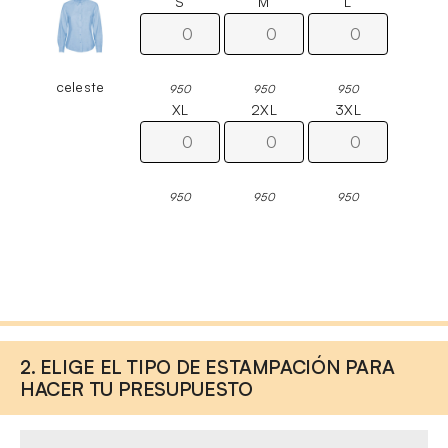
S
M
L
celeste
950
950
950
XL
2XL
3XL
950
950
950
2. ELIGE EL TIPO DE ESTAMPACIÓN PARA
HACER TU PRESUPUESTO