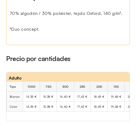
70% algodón / 30% poliéster, tejido Oxford, 140 g/m².
*Duo concept.
Precio por cantidades
Adulto
Tipo
1000
750
500
250
200
150
10
Blanco
14,35 €
15,38 €
16,40 €
17,43 €
18,45 €
19,48 €
20,50
Color
14,35 €
15,38 €
16,40 €
17,43 €
18,45 €
19,48 €
20,50