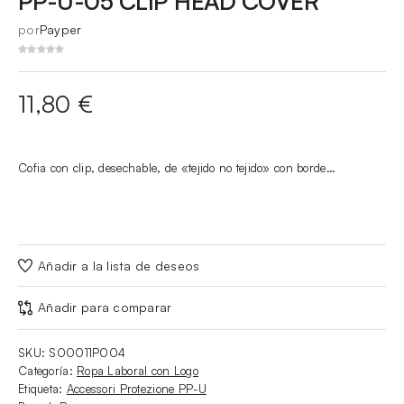
PP-U-05 CLIP HEAD COVER
por
Payper
11,80
€
Cofia con clip, desechable, de «tejido no tejido» con borde…
Añadir a la lista de deseos
Añadir para comparar
SKU:
S00011P004
Categoría:
Ropa Laboral con Logo
Etiqueta:
Accessori Protezione PP-U