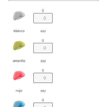
U
blanco
950
U
amarillo
950
U
rojo
950
U