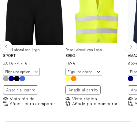
Ropa Laboral con Logo
Ropa Laboral con Logo
Ropa 
SPORT
SIRIO
AMA
Rango
3,81
€
-
4,71
€
1,89
€
9,53
de
precios:
desde
3,81 €
hasta
Añadir al carrito
Añadir al carrito
Aña
4,71 €
Vista rápida
Vista rápida
V
Añadir para comparar
Añadir para comparar
A