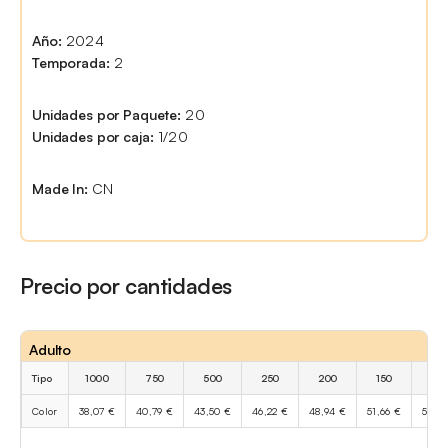
Año:
2024
Temporada:
2
Unidades por Paquete:
20
Unidades por caja:
1/20
Made In:
CN
Precio por cantidades
Adulto
Tipo
1000
750
500
250
200
150
10
Color
38,07 €
40,79 €
43,50 €
46,22 €
48,94 €
51,66 €
54,38