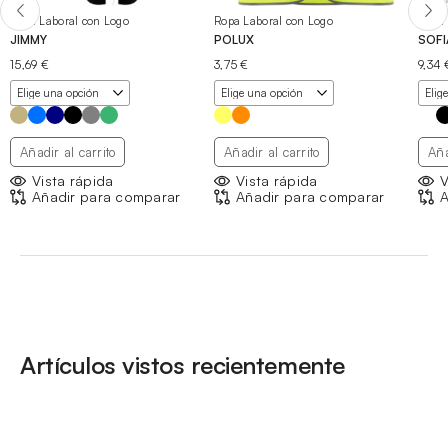
Ropa Laboral con Logo
Ropa Laboral con Logo
Ropa 
JIMMY
POLUX
SOFI
15,69
€
3,75
€
9,34
Añadir al carrito
Añadir al carrito
Aña
Vista rápida
Vista rápida
V
Añadir para comparar
Añadir para comparar
A
Artículos vistos recientemente