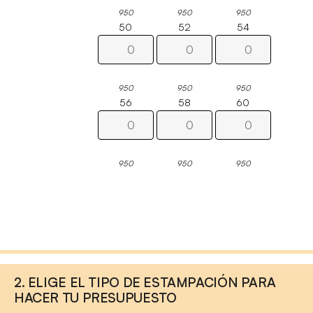
950
950
950
50
52
54
950
950
950
56
58
60
950
950
950
2. ELIGE EL TIPO DE ESTAMPACIÓN PARA
HACER TU PRESUPUESTO