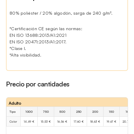
80% poliéster / 20% algodón, sarga de 240 g/m².
*Certificación CE según las normas:
EN ISO 13688:2013/A1:2021
EN ISO 20471:2013/A1:2017.
*Clase I.
*Alta visibilidad.
Precio por cantidades
Adulto
Tipo
1000
750
500
250
200
150
100
Color
14,49 €
15,53 €
16,56 €
17,60 €
18,63 €
19,67 €
20,70 €