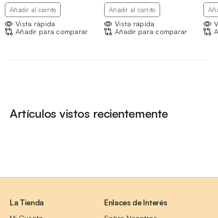
hasta
hasta
Añadir al carrito
Añadir al carrito
Aña
13,41 €
10,10 €
Vista rápida
Vista rápida
V
Añadir para comparar
Añadir para comparar
A
Artículos vistos recientemente
La Tienda
Enlaces de Interés
Mi Cuenta
Sobre Nosotros