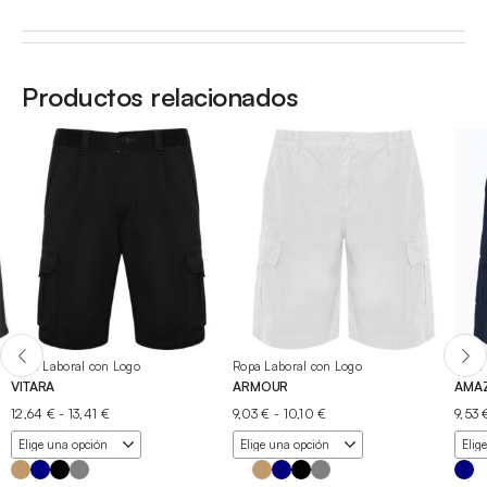
Productos relacionados
Ropa Laboral con Logo
Ropa Laboral con Logo
Ropa 
VITARA
ARMOUR
AMA
Rango
Rango
12,64
€
-
13,41
€
9,03
€
-
10,10
€
9,53
de
de
precios:
precios:
desde
desde
12,64 €
9,03 €