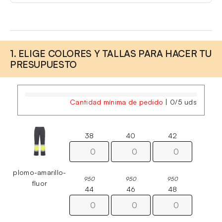
1. ELIGE COLORES Y TALLAS PARA HACER TU
PRESUPUESTO
Cantidad mínima de pedido
|
0
/
5
uds
38
40
42
plomo-amarillo-
950
950
950
fluor
44
46
48