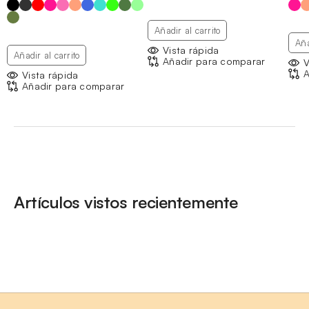
hasta
10,88 €
Añadir al carrito
Aña
Vista rápida
Añadir al carrito
Añadir para comparar
V
A
Vista rápida
Añadir para comparar
Artículos vistos recientemente