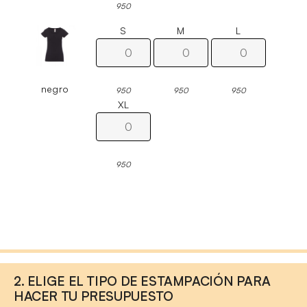
950
S
M
L
negro
950
950
950
XL
950
2. ELIGE EL TIPO DE ESTAMPACIÓN PARA
HACER TU PRESUPUESTO