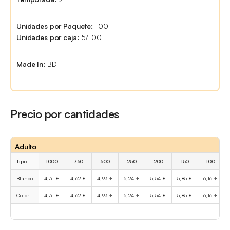
Unidades por Paquete:
100
Unidades por caja:
5/100
Made In:
BD
Precio por cantidades
Adulto
Tipo
1000
750
500
250
200
150
100
Blanco
4,31 €
4,62 €
4,93 €
5,24 €
5,54 €
5,85 €
6,16 €
Color
4,31 €
4,62 €
4,93 €
5,24 €
5,54 €
5,85 €
6,16 €