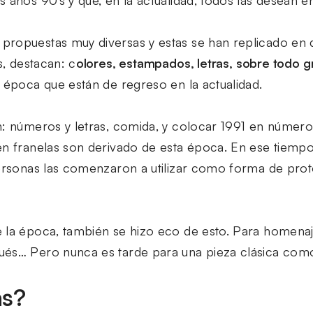
 años 90’s y que, en la actualidad, todos las desean e
ropuestas muy diversas y estas se han replicado en d
s, destacan: c
olores, estampados, letras, sobre todo 
a época que están de regreso en la actualidad.
n: números y letras, comida, y colocar 1991 en númer
en franelas son derivado de esta época. En ese tiempo
personas las comenzaron a utilizar como forma de prote
 la época, también se hizo eco de esto. Para homenaje
ués… Pero nunca es tarde para una pieza clásica com
as?