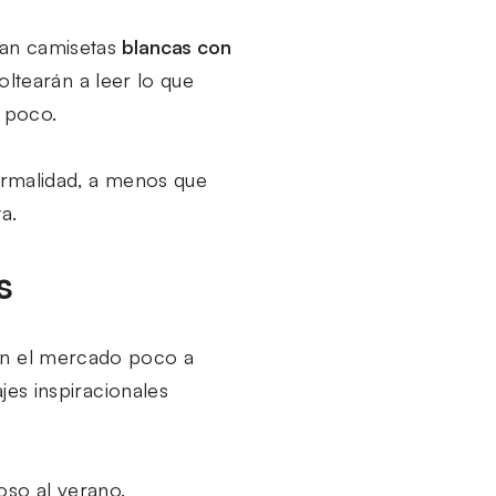
evan camisetas
blancas con
ltearán a leer lo que
n poco.
 formalidad, a menos que
a.
s
 En el mercado poco a
es inspiracionales
oso al verano.