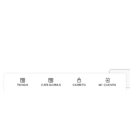
TIENDA
CATEGORÍAS
CARRITO
MI CUENTA
La Tienda
Enlaces de Interés
Mi Cuenta
Sobre Nosotros
Pedidos
Preguntas Frequentes
Lista de deseos
Blog