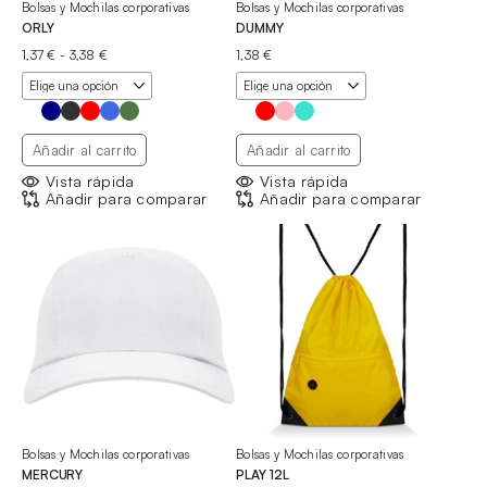
Bolsas y Mochilas corporativas
Bolsas y Mochilas corporativas
ORLY
DUMMY
Rango
1,37
€
-
3,38
€
1,38
€
de
precios:
desde
1,37 €
hasta
Añadir al carrito
Añadir al carrito
3,38 €
Vista rápida
Vista rápida
Añadir para comparar
Añadir para comparar
Bolsas y Mochilas corporativas
Bolsas y Mochilas corporativas
MERCURY
PLAY 12L