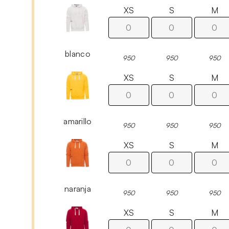
XS
S
M
blanco
950
950
950
XS
S
M
amarillo
950
950
950
XS
S
M
naranja
950
950
950
XS
S
M