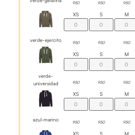
verde-gelatina
950
950
950
XS
S
M
verde-ejercito
950
950
950
XS
S
M
verde-
950
950
950
universidad
XS
S
M
azul-marino
950
950
950
XS
S
M