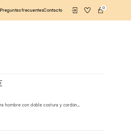
0
s
Preguntas frecuentes
Contacto
€
a hombre con doble costura y cordón…