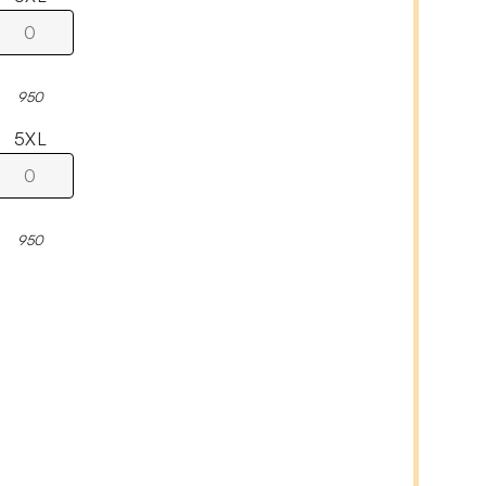
950
5XL
950