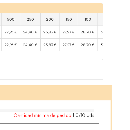
500
250
200
150
100
50
25
22,96 €
24,40 €
25,83 €
27,27 €
28,70 €
31,57 €
35,88 
22,96 €
24,40 €
25,83 €
27,27 €
28,70 €
31,57 €
35,88 
Cantidad mínima de pedido
|
0
/
10
uds