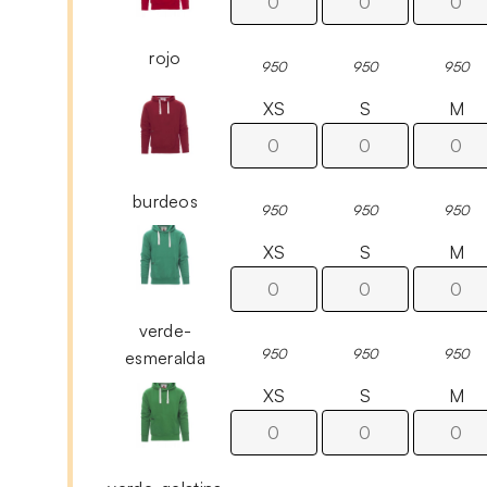
rojo
950
950
950
XS
S
M
burdeos
950
950
950
XS
S
M
verde-
950
950
950
esmeralda
XS
S
M