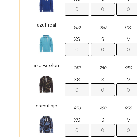
azul-real
950
950
950
XS
S
M
azul-atolon
950
950
950
XS
S
M
camuflaje
950
950
950
XS
S
M