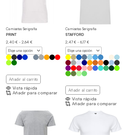
Camisetas Serigrafía
Camisetas Serigrafía
PRINT
STAFFORD
Rango
Rango
2,40
€
-
2,64
€
2,47
€
-
6,17
€
de
de
precios:
precios:
desde
desde
2,40 €
2,47 €
hasta
hasta
2,64 €
6,17 €
Añadir al carrito
Vista rápida
Añadir al carrito
Añadir para comparar
Vista rápida
Añadir para comparar