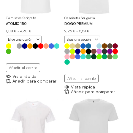
Camisetas Serigrafía
Camisetas Serigrafía
ATOMIC 150
DOGO PREMIUM
Rango
Rango
1,88
€
-
4,38
€
2,25
€
-
5,59
€
de
de
precios:
precios:
desde
desde
1,88 €
2,25 €
hasta
hasta
4,38 €
5,59 €
Añadir al carrito
Vista rápida
Añadir al carrito
Añadir para comparar
Vista rápida
Añadir para comparar