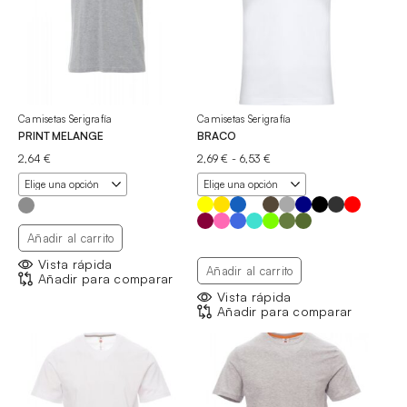
Camisetas Serigrafía
Camisetas Serigrafía
PRINT MELANGE
BRACO
Rango
2,64
€
2,69
€
-
6,53
€
de
precios:
desde
2,69 €
hasta
Añadir al carrito
6,53 €
Vista rápida
Añadir al carrito
Añadir para comparar
Vista rápida
Añadir para comparar