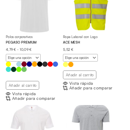
Polos corporativos
Ropa Laboral con Logo
PEGASO PREMIUM
ACE MESH
Rango
4,79
€
-
10,09
€
5,52
€
de
precios:
desde
4,79 €
hasta
Añadir al carrito
10,09 €
Vista rápida
Añadir al carrito
Añadir para comparar
Vista rápida
Añadir para comparar