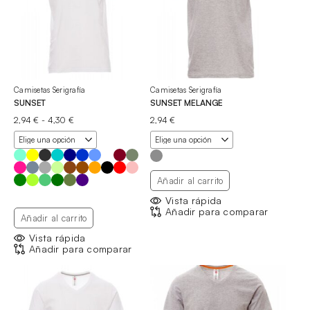
Camisetas Serigrafía
Camisetas Serigrafía
SUNSET
SUNSET MELANGE
Rango
2,94
€
-
4,30
€
2,94
€
de
precios:
desde
2,94 €
hasta
Añadir al carrito
4,30 €
Vista rápida
Añadir para comparar
Añadir al carrito
Vista rápida
Añadir para comparar