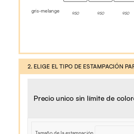
gris-melange
950
950
950
2. ELIGE EL TIPO DE ESTAMPACIÓN P
Precio unico sin límite de colo
Tamaño de la estampación