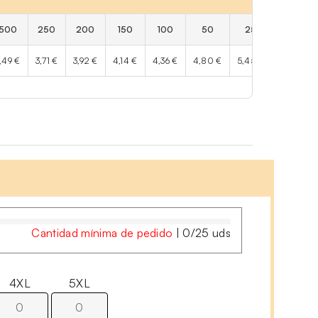
500
250
200
150
100
50
25
,49 €
3,71 €
3,92 €
4,14 €
4,36 €
4,80 €
5,45 €
Cantidad mínima de pedido
|
0
/
25
uds
4XL
5XL