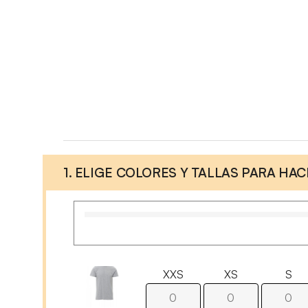
1. ELIGE COLORES Y TALLAS PARA HA
XXS
XS
S