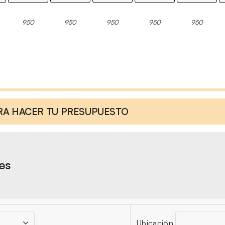
950
950
950
950
950
ARA HACER TU PRESUPUESTO
res
Ubicación