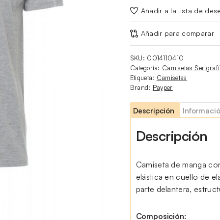
Añadir a la lista de des
Añadir para comparar
SKU:
0014110410
Categoría:
Camisetas Serigraf
Etiqueta:
Camisetas
Brand:
Payper
Descripción
Informació
Descripción
Camiseta de manga cor
elástica en cuello de e
parte delantera, estruct
Composición: