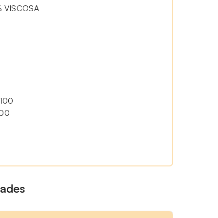
% VISCOSA
100
100
dades