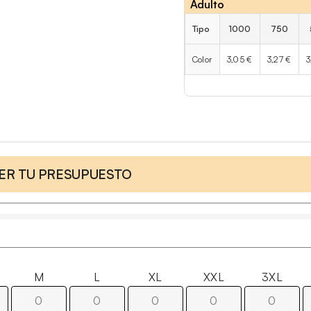
Adulto
Tipo
1000
750
Color
3,05 €
3,27 €
3
CER TU PRESUPUESTO
M
L
XL
XXL
3XL