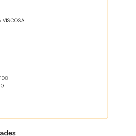
% VISCOSA
100
00
dades