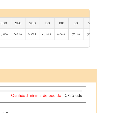
500
250
200
150
100
50
25
5,09 €
5,41 €
5,72 €
6,04 €
6,36 €
7,00 €
7,95 €
Cantidad mínima de pedido
|
0
/
25
uds