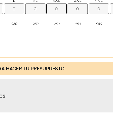
L
XL
XXL
3XL
4XL
950
950
950
950
950
ARA HACER TU PRESUPUESTO
res