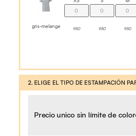
XS
S
M
gris-melange
950
950
950
2. ELIGE EL TIPO DE ESTAMPACIÓN P
Precio unico sin límite de colo