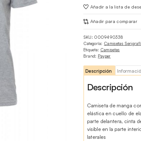
Añadir a la lista de des
Añadir para comparar
SKU:
0009490338
Categoría:
Camisetas Serigraf
Etiqueta:
Camisetas
Brand:
Payper
Descripción
Informació
Descripción
Camiseta de manga cor
elástica en cuello de e
parte delantera, cinta
visible en la parte inter
laterales