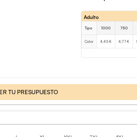
Adulto
Tipo
1000
750
Color
4,45 €
4,77 €
CER TU PRESUPUESTO