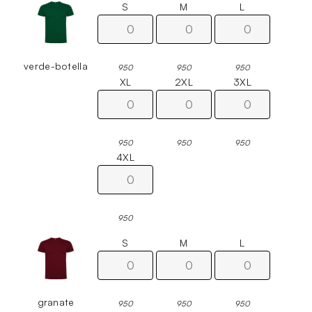
S
M
L
verde-botella
950
950
950
XL
2XL
3XL
950
950
950
4XL
950
S
M
L
granate
950
950
950