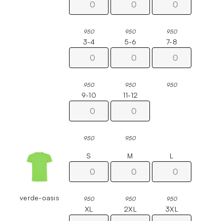
950
950
950
3-4
5-6
7-8
950
950
950
9-10
11-12
950
950
S
M
L
verde-oasis
950
950
950
XL
2XL
3XL