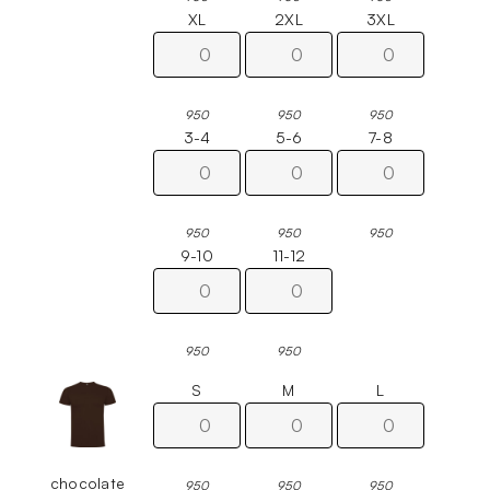
XL
2XL
3XL
950
950
950
3-4
5-6
7-8
950
950
950
9-10
11-12
950
950
S
M
L
chocolate
950
950
950