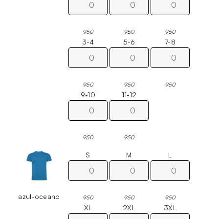
950
950
950
3-4
5-6
7-8
950
950
950
9-10
11-12
950
950
S
M
L
azul-oceano
950
950
950
XL
2XL
3XL