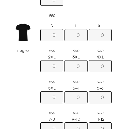
950
S
L
XL
negro
950
950
950
2XL
3XL
4XL
950
950
950
5XL
3-4
5-6
950
950
950
7-8
9-10
11-12