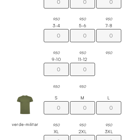
950
950
950
3-4
5-6
7-8
950
950
950
9-10
11-12
950
950
S
M
L
verde-militar
950
950
950
XL
2XL
3XL