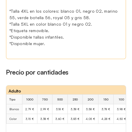
*Talla 4XL en los colores: blanco 01, negro 02, marino
55, verde botella 56, royal 05 y gris 58.
*Talla 5XL en color blanco 01 y negro 02.
*Etiqueta removible.
*Disponible tallas infantiles.
*Disponible mujer.
Precio por cantidades
Adulto
Tipo
1000
750
500
250
200
150
100
Blanco
2,79 €
2,99 €
3,18 €
3,38 €
3,58 €
3,78 €
3,98 €
Color
3,15 €
3,38 €
3,60 €
3,83 €
4,05 €
4,28 €
4,50 €