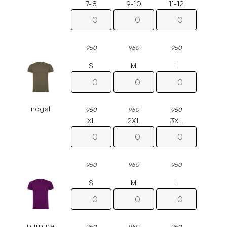
7-8
9-10
11-12
950
950
950
S
M
L
nogal
950
950
950
XL
2XL
3XL
950
950
950
S
M
L
purpura