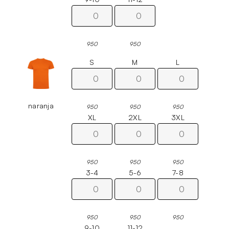
950
950
S
M
L
naranja
950
950
950
XL
2XL
3XL
950
950
950
3-4
5-6
7-8
950
950
950
9-10
11-12