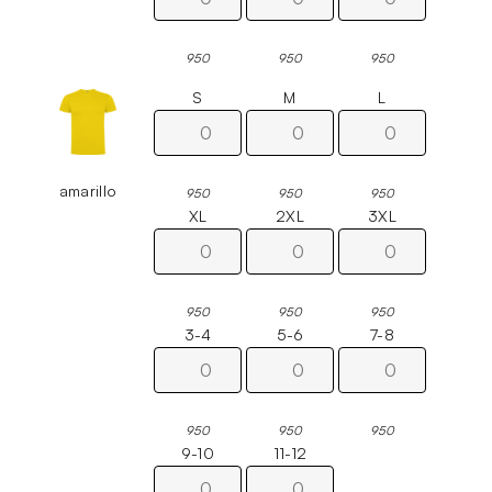
950
950
950
S
M
L
amarillo
950
950
950
XL
2XL
3XL
950
950
950
3-4
5-6
7-8
950
950
950
9-10
11-12