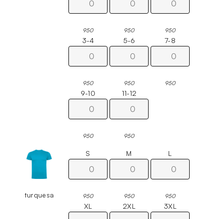
950
950
950
3-4
5-6
7-8
950
950
950
9-10
11-12
950
950
S
M
L
turquesa
950
950
950
XL
2XL
3XL