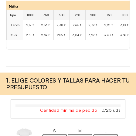
Niño
Tipo
1000
750
500
250
200
150
100
Blanco
2,17 €
2,33 €
2,48 €
2,64 €
2,79 €
2,95 €
3,10 €
Color
2,51 €
2,69 €
2,86 €
3,04 €
3,22 €
3,40 €
3,58 €
1. ELIGE COLORES Y TALLAS PARA HACER TU
PRESUPUESTO
Cantidad mínima de pedido
|
0
/
25
uds
S
M
L