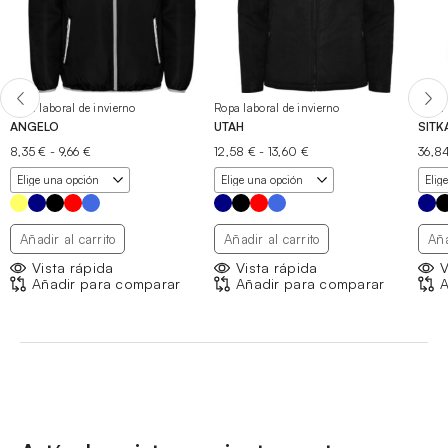
Ropa laboral de invierno
Ropa laboral de invierno
Ropa 
ANGELO
UTAH
SIT
Rango
Rango
8,35
€
-
9,66
€
12,58
€
-
13,60
€
36,8
de
de
precios:
precios:
desde
desde
8,35 €
12,58 €
hasta
hasta
Añadir al carrito
Añadir al carrito
Aña
9,66 €
13,60 €
Vista rápida
Vista rápida
V
Añadir para comparar
Añadir para comparar
A