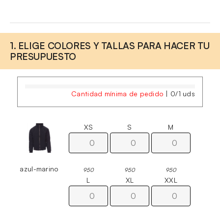
1. ELIGE COLORES Y TALLAS PARA HACER TU
PRESUPUESTO
Cantidad mínima de pedido
|
0
/
1
uds
XS
S
M
azul-marino
950
950
950
L
XL
XXL