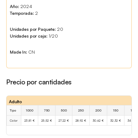
Año:
2024
Temporada:
2
Unidades por Paquete:
20
Unidades por caja:
1/20
Made In:
CN
Precio por cantidades
Adulto
Tipo
1000
750
500
250
200
150
100
Color
23,81 €
25,52 €
27,22 €
28,92 €
30,62 €
32,32 €
34,02 