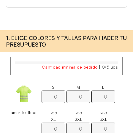
1. ELIGE COLORES Y TALLAS PARA HACER TU
PRESUPUESTO
Cantidad mínima de pedido
|
0
/
5
uds
S
M
L
amarillo-fluor
950
950
950
XL
2XL
3XL