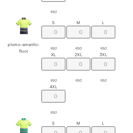
950
S
M
L
plomo-amarillo-
950
950
950
fluor
XL
2XL
3XL
950
950
950
4XL
950
S
M
L