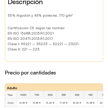
Descripción
55% Algodón y 45% poliéster, 170 g/m²
Certificación CE según las normas:
EN ISO 13688:2013/A1:2021
EN ISO 20471:2013/A1:2017
Clase I: 55221 – 55223 – 52221 – 23221.
Clase II: 221 – 223.
Precio por cantidades
Adulto
Tipo
1000
750
500
250
200
150
100
Color
14,35 €
15,38 €
16,40 €
17,43 €
18,45 €
19,48 €
20,50 