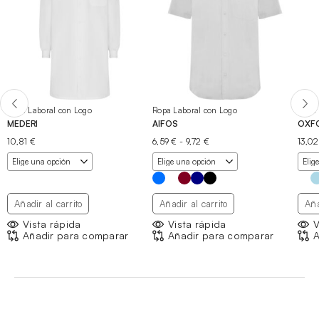
Ropa Laboral con Logo
Ropa Laboral con Logo
Ropa 
MEDERI
AIFOS
OXF
Rango
10,81
€
6,59
€
-
9,72
€
13,0
de
precios:
desde
6,59 €
hasta
Añadir al carrito
Añadir al carrito
Aña
9,72 €
Vista rápida
Vista rápida
V
Añadir para comparar
Añadir para comparar
A