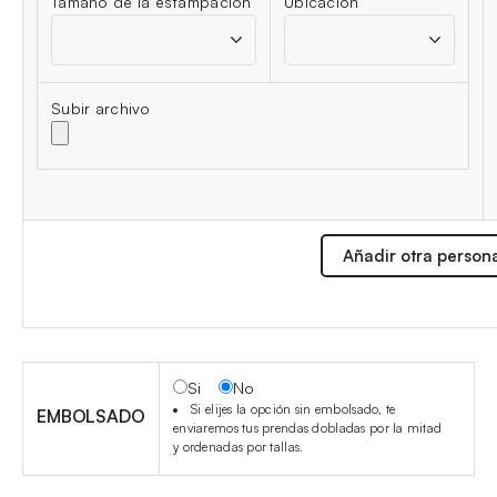
Tamaño de la estampación
Ubicación
Subir archivo
Añadir otra person
Si
No
Si elijes la opción sin embolsado, te
EMBOLSADO
enviaremos tus prendas dobladas por la mitad
y ordenadas por tallas.