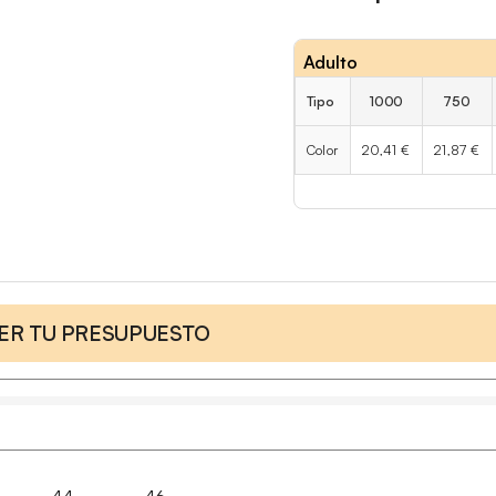
Adulto
Tipo
1000
750
Color
20,41 €
21,87 €
CER TU PRESUPUESTO