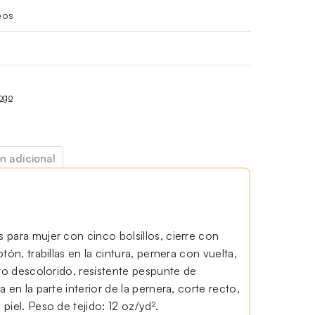
eos
ogo
n adicional
para mujer con cinco bolsillos, cierre con
tón, trabillas en la cintura, pernera con vuelta,
cto descolorido, resistente pespunte de
 en la parte interior de la pernera, corte recto,
piel. Peso de tejido: 12 oz/yd².