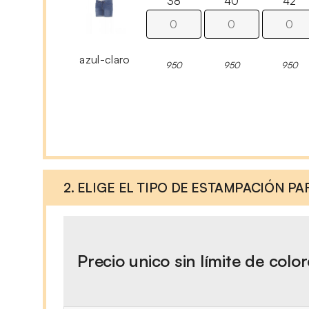
38
40
42
azul-claro
950
950
950
2. ELIGE EL TIPO DE ESTAMPACIÓN P
Precio unico sin límite de colo