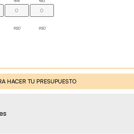
44
46
950
950
ARA HACER TU PRESUPUESTO
res