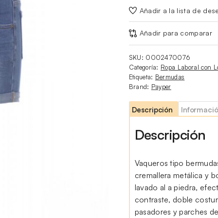
Añadir a la lista de des
Añadir para comparar
SKU:
0002470076
Categoría:
Ropa Laboral con L
Etiqueta:
Bermudas
Brand:
Payper
Descripción
Informació
Descripción
Vaqueros tipo bermudas 
cremallera metálica y bo
lavado al a piedra, efe
contraste, doble costura
pasadores y parches de 