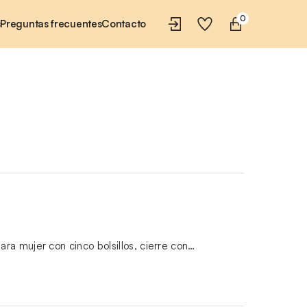
0
s
Preguntas frecuentes
Contacto
ra mujer con cinco bolsillos, cierre con…