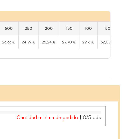
500
250
200
150
100
50
25
23,33 €
24,79 €
26,24 €
27,70 €
29,16 €
32,08 €
36,45 €
Cantidad mínima de pedido
|
0
/
5
uds