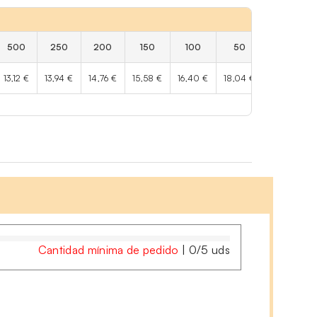
500
250
200
150
100
50
25
13,12 €
13,94 €
14,76 €
15,58 €
16,40 €
18,04 €
20,50 €
Cantidad mínima de pedido
|
0
/
5
uds