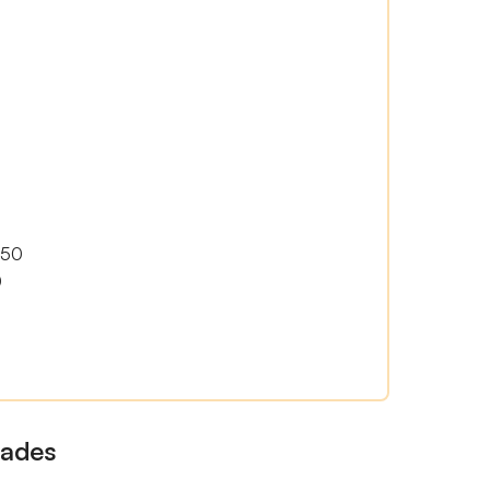
50
0
dades