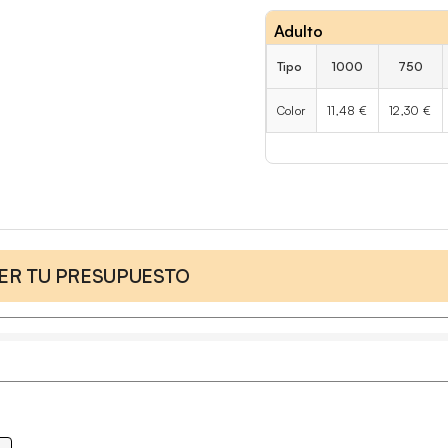
Adulto
Tipo
1000
750
Color
11,48 €
12,30 €
CER TU PRESUPUESTO