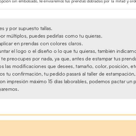
la opción sin embolsado, te enviaremos tus prendas dobladas por la mitad y ord
s y por supuesto tallas.
or múltiplos, puedes pedirlas como tu quieras.
plicar en prendas con colores claros.
tar el logo o el diseño o lo que tu quieras, también indicarno
 te preocupes por nada, ya que, antes de estampar tus prendas,
s las modificaciones que desees, tamaño, color, posición, et
s tu confirmación, tu pedido pasará al taller de estampación
, con impresión máximo 15 días laborables, podemos pactar un 
amaremos.