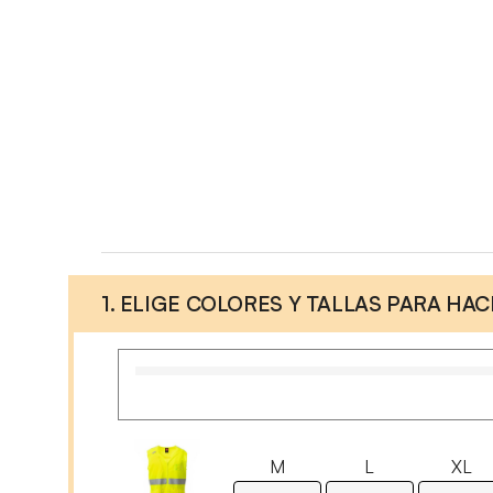
1. ELIGE COLORES Y TALLAS PARA HA
M
L
XL