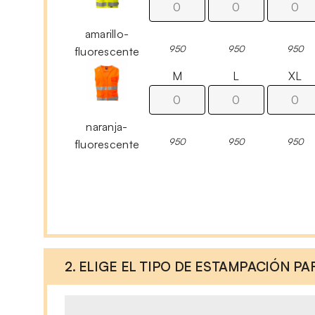
amarillo-
950
950
950
fluorescente
M
L
XL
naranja-
950
950
950
fluorescente
2. ELIGE EL TIPO DE ESTAMPACIÓN P