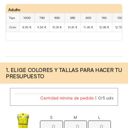
Adulto
Tipo
1000
750
500
250
200
150
100
Color
8,90 €
9,54 €
10,18 €
10,81 €
11,45 €
12,08 €
12,72 €
1. ELIGE COLORES Y TALLAS PARA HACER TU
PRESUPUESTO
Cantidad mínima de pedido
|
0
/
5
uds
S
M
L