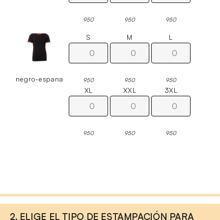
950
950
950
S
M
L
negro-espana
950
950
950
XL
XXL
3XL
950
950
950
2. ELIGE EL TIPO DE ESTAMPACIÓN PARA