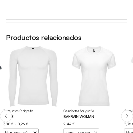
Productos relacionados
Camisetas Serigrafía
Camisetas Serigrafía
Camis
PRIME
BAHRAIN WOMAN
IMO
Rango
7,88
€
-
8,26
€
2,44
€
2,76
de
precios: