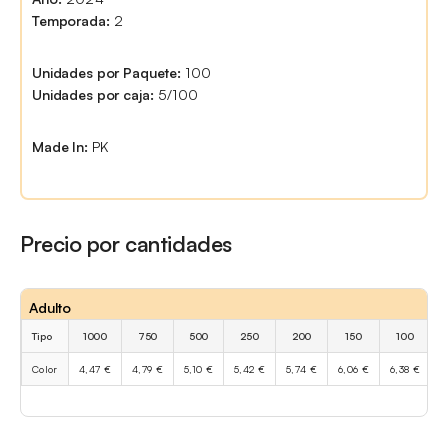
Temporada:
2
Unidades por Paquete:
100
Unidades por caja:
5/100
Made In:
PK
Precio por cantidades
Adulto
Tipo
1000
750
500
250
200
150
100
Color
4,47 €
4,79 €
5,10 €
5,42 €
5,74 €
6,06 €
6,38 €
7