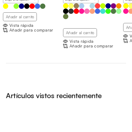
desde
7,88 €
hasta
Añadir al carrito
8,26 €
Vista rápida
Aña
Añadir para comparar
Añadir al carrito
V
A
Vista rápida
Añadir para comparar
Artículos vistos recientemente