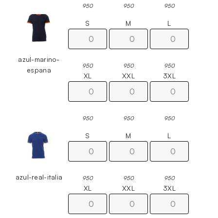
950
950
950
S
M
L
azul-marino-
950
950
950
espana
XL
XXL
3XL
950
950
950
S
M
L
azul-real-italia
950
950
950
XL
XXL
3XL