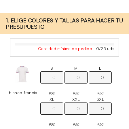
1. ELIGE COLORES Y TALLAS PARA HACER TU
PRESUPUESTO
Cantidad mínima de pedido
|
0
/
25
uds
S
M
L
blanco-francia
950
950
950
XL
XXL
3XL
950
950
950