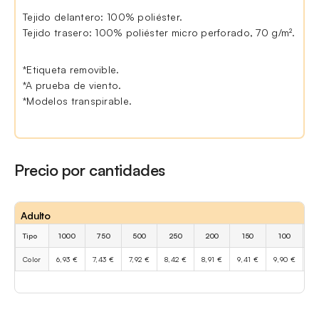
Tejido delantero: 100% poliéster.
Tejido trasero: 100% poliéster micro perforado, 70 g/m².
*Etiqueta removible.
*A prueba de viento.
*Modelos transpirable.
Precio por cantidades
Adulto
Tipo
1000
750
500
250
200
150
100
Color
6,93 €
7,43 €
7,92 €
8,42 €
8,91 €
9,41 €
9,90 €
11