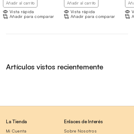
Añadir al carrito
Añadir al carrito
Aña
Vista rápida
Vista rápida
V
Añadir para comparar
Añadir para comparar
A
Artículos vistos recientemente
La Tienda
Enlaces de Interés
Mi Cuenta
Sobre Nosotros