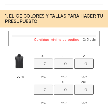
1. ELIGE COLORES Y TALLAS PARA HACER TU
PRESUPUESTO
Cantidad mínima de pedido
|
0
/
5
uds
XS
S
M
negro
950
950
950
L
XL
2XL
950
950
950