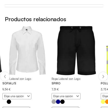
Productos relacionados
Ropa Laboral con Logo
Ropa Laboral con Logo
Ropa 
SOFIA L/S
SPIRO
POL
9,34
€
7,31
€
3,75