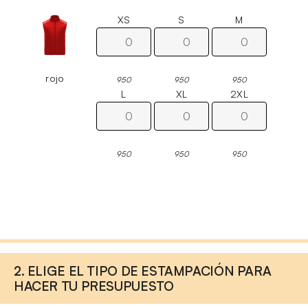
XS
S
M
rojo
950
950
950
L
XL
2XL
950
950
950
2. ELIGE EL TIPO DE ESTAMPACIÓN PARA
HACER TU PRESUPUESTO