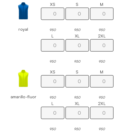
XS
S
M
royal
950
950
950
L
XL
2XL
950
950
950
XS
S
M
amarillo-fluor
950
950
950
L
XL
2XL
950
950
950