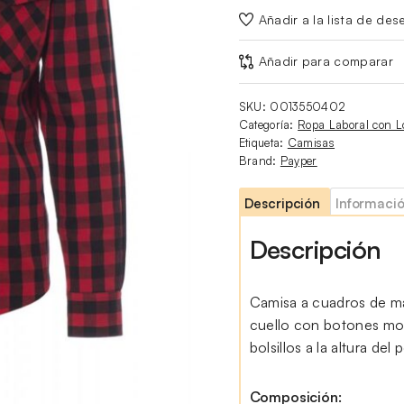
Añadir a la lista de des
Añadir para comparar
SKU:
0013550402
Categoría:
Ropa Laboral con L
Etiqueta:
Camisas
Brand:
Payper
Descripción
Informació
Descripción
Camisa a cuadros de m
cuello con botones mod
bolsillos a la altura de
Composición: