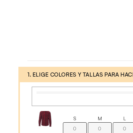
1. ELIGE COLORES Y TALLAS PARA HA
S
M
L