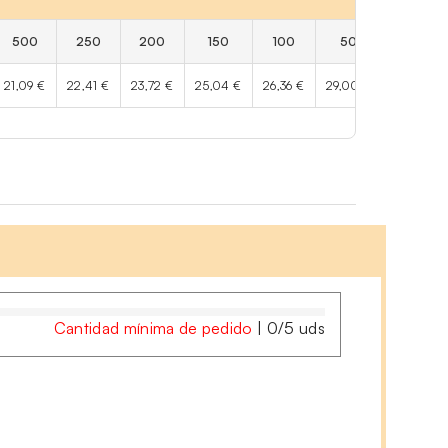
500
250
200
150
100
50
25
21,09 €
22,41 €
23,72 €
25,04 €
26,36 €
29,00 €
32,95 €
Cantidad mínima de pedido
|
0
/
5
uds