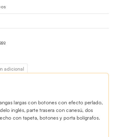
eos
ogo
n adicional
angas largas con botones con efecto perlado,
elo inglés, parte trasera con canesú, dos
l pecho con tapeta, botones y porta bolígrafos.