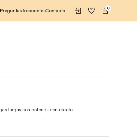
0
s
Preguntas frecuentes
Contacto
as largas con botones con efecto…