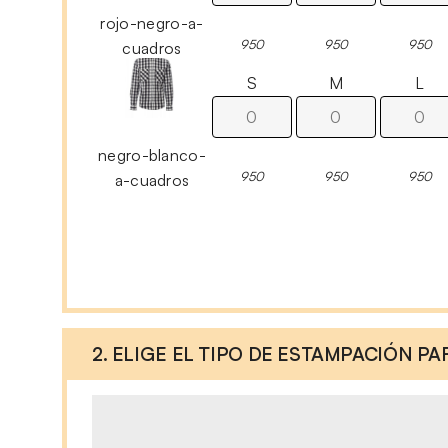
rojo-negro-a-
950
950
950
cuadros
S
M
L
negro-blanco-
950
950
950
a-cuadros
2. ELIGE EL TIPO DE ESTAMPACIÓN P